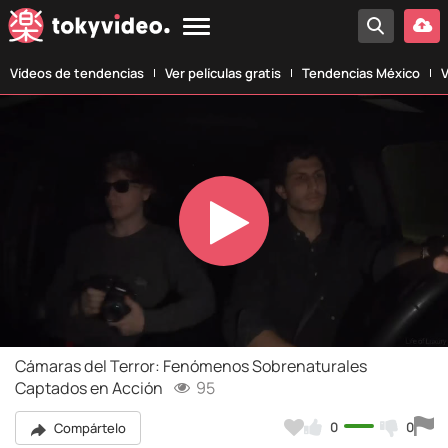
Vídeos de tendencias
Ver películas gratis
Tendencias México
V
Play
Video
Cámaras del Terror: Fenómenos Sobrenaturales
Captados en Acción
95
0
0
Compártelo