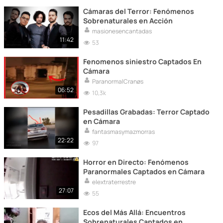
Cámaras del Terror: Fenómenos
Sobrenaturales en Acción
masionesencantadas
11:42
53
Fenomenos siniestro Captados En
Cámara
ParanormalCranøs
06:52
10,3k
Pesadillas Grabadas: Terror Captado
en Cámara
fantasmasymazmorras
22:22
97
Horror en Directo: Fenómenos
Paranormales Captados en Cámara
elextraterrestre
27:07
55
Ecos del Más Allá: Encuentros
Sobrenaturales Captados en