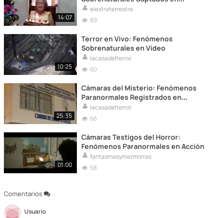
Cámara
elextraterrestre
14:07
89
Terror en Vivo: Fenómenos
Sobrenaturales en Vídeo
lacasadelterror
10:25
60
Cámaras del Misterio: Fenómenos
Paranormales Registrados en
Acción
lacasadelterror
25:35
66
Cámaras Testigos del Horror:
Fenómenos Paranormales en Acción
fantasmasymazmorras
01:00
58
Comentarios
Usuario