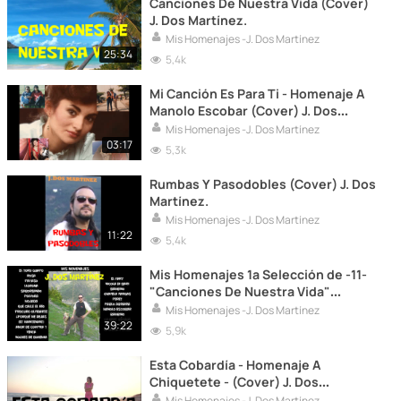
Canciones De Nuestra Vida (Cover)
J. Dos Martínez.
Mis Homenajes -J. Dos Martínez
25:34
5,4k
Mi Canción Es Para Ti - Homenaje A
Manolo Escobar (Cover) J. Dos
Martínez.
Mis Homenajes -J. Dos Martínez
03:17
5,3k
Rumbas Y Pasodobles (Cover) J. Dos
Martínez.
Mis Homenajes -J. Dos Martínez
11:22
5,4k
Mis Homenajes 1ª Selección de -11-
"Canciones De Nuestra Vida"
(Cover) J. Dos Martínez.
Mis Homenajes -J. Dos Martínez
39:22
5,9k
Esta Cobardía - Homenaje A
Chiquetete - (Cover) J. Dos
Martínez.
Mis Homenajes -J. Dos Martínez