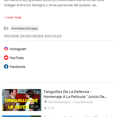
indagar entre los testigos y otras personas del pueblo, se...
+ Leer más
Animales Salvajes
SÍGUEME EN MIS REDES SOCIALES
Instagram
YouTube
Facebook
Tanguillos De La Defensa -
Homenaje A La Película "Juicio De
Faldas" (Cover) J. Dos Martínez.
Mis Homenajes -J. Dos Martínez
03:04
5,9k