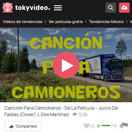
Vídeos de tendencias
Ver películas gratis
Tendencias México
V
Play
Video
Canción Para Camioneros - De La Película - Juicio De
Faldas (Cover) J. Dos Martínez
5,5k
0
0
Compártelo