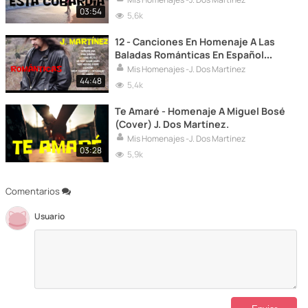
03:54
5,6k
12 - Canciones En Homenaje A Las
Baladas Románticas En Español
(Cover) J. Dos Martínez.
Mis Homenajes -J. Dos Martínez
44:48
5,4k
Te Amaré - Homenaje A Miguel Bosé
(Cover) J. Dos Martínez.
Mis Homenajes -J. Dos Martínez
03:28
5,9k
Comentarios
Usuario