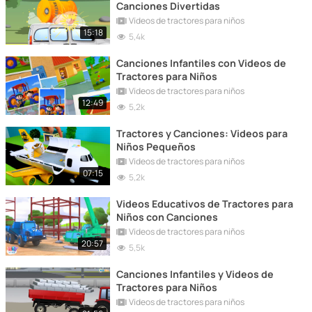
Canciones Divertidas
Vídeos de tractores para niños
15:18
5,4k
Canciones Infantiles con Videos de
Tractores para Niños
Vídeos de tractores para niños
12:49
5,2k
Tractores y Canciones: Videos para
Niños Pequeños
Vídeos de tractores para niños
07:15
5,2k
Videos Educativos de Tractores para
Niños con Canciones
Vídeos de tractores para niños
20:57
5,5k
Canciones Infantiles y Videos de
Tractores para Niños
Vídeos de tractores para niños