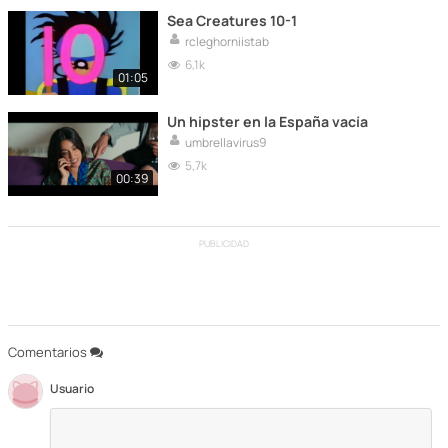
Sea Creatures 10-1
rcleghorniistab
6,1k
01:05
Un hipster en la España vacía
umbrellavirus9
5,7k
00:39
PUBLICIDAD
Comentarios
Usuario