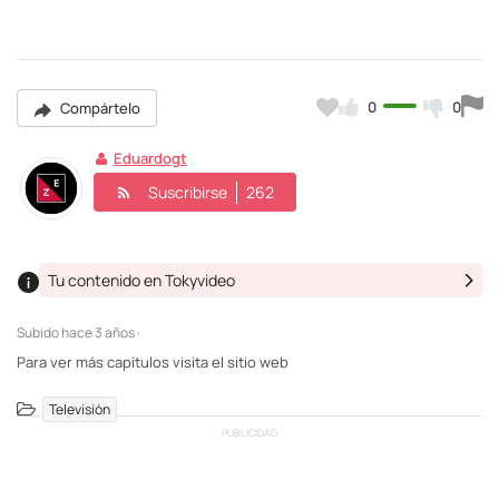
0
0
Compártelo
Eduardogt
Suscribirse
262
Tu contenido en Tokyvideo
Subido
hace 3 años ·
Para ver más capítulos visita el sitio web
Televisión
PUBLICIDAD