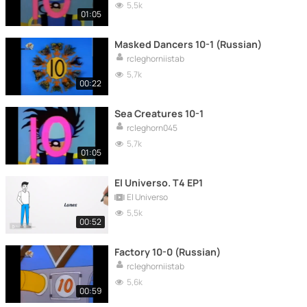
5,5k
01:05
Masked Dancers 10-1 (Russian)
rcleghorniistab
5,7k
00:22
Sea Creatures 10-1
rcleghorn045
5,7k
01:05
El Universo. T4 EP1
El Universo
5,5k
00:52
Factory 10-0 (Russian)
rcleghorniistab
5,6k
00:59