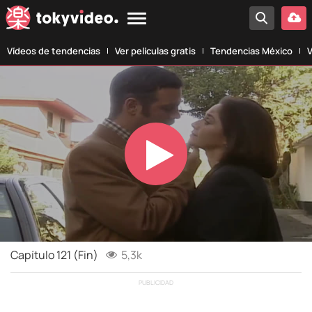
Vídeos de tendencias
Ver películas gratis
Tendencias México
V
Play
Video
Capítulo 121 (Fin)
5,3k
PUBLICIDAD