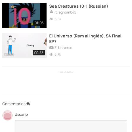
Sea Creatures 10-1 (Russian)
rcleghorn045
5,5k
01:05
El Universo (Rem al Inglés). S4 Final
EP7
El Universo
00:53
5,7k
PUBLICIDAD
Comentarios
Usuario