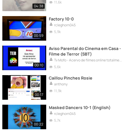
11,6k
04:38
Factory 10-0
rcleghorn045
5,9k
00:59
Aviso Parental do Cinema em Casa -
Filme de Terror (SBT)
Tv Mofo - Acervo de filmes online totalmente grátis
00:10
5,6k
Caillou Pinches Rosie
anthony
11,9k
00:17
Masked Dancers 10-1 (English)
rcleghorn045
5,7k
00:22