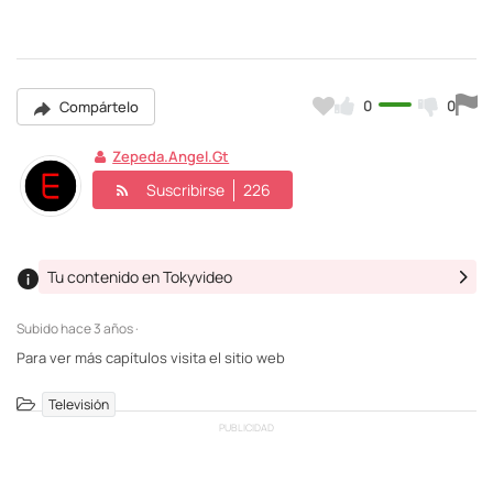
0
0
Compártelo
Zepeda.angel.gt
Suscribirse
226
Tu contenido en Tokyvideo
Subido
hace 3 años ·
Para ver más capítulos visita el sitio web
Televisión
PUBLICIDAD