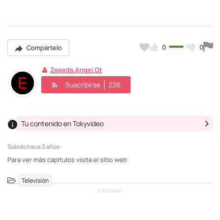
0
0
Compártelo
Zepeda.angel.gt
Suscribirse
226
Tu contenido en Tokyvideo
Subido
hace 3 años ·
Para ver más capítulos visita el sitio web
Televisión
PUBLICIDAD