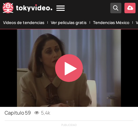
Vídeos de tendencias
Ver películas gratis
Tendencias México
V
Play
Video
Capítulo 59
5,4k
PUBLICIDAD