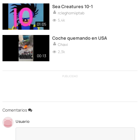
Sea Creatures 10-1
rcleghorniiptab
5,4k
01:05
Coche quemando en USA
Chavi
2,3k
00:13
PUBLICIDAD
Comentarios
Usuario