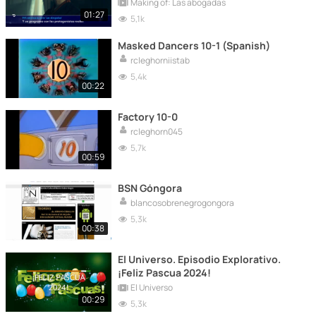
Abogadas
Making of: Las abogadas
01:27
5,1k
Masked Dancers 10-1 (Spanish)
rcleghorniistab
5,4k
00:22
Factory 10-0
rcleghorn045
5,7k
00:59
BSN Góngora
blancosobrenegrogongora
5,3k
00:38
El Universo. Episodio Explorativo.
¡Feliz Pascua 2024!
El Universo
00:29
5,3k