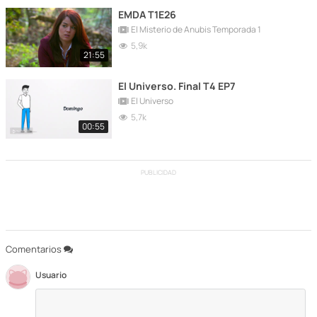
EMDA T1E26
El Misterio de Anubis Temporada 1
5,9k
21:55
El Universo. Final T4 EP7
El Universo
5,7k
00:55
PUBLICIDAD
Comentarios
Usuario