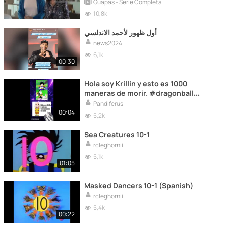
Guapas - Serie Completa
10,8k
أول ظهور لأحمد الاندلسي
news2024
6,1k
00:30
Hola soy Krillin y esto es 1000
maneras de morir. #dragonball
#dbz #dbzmemes #anime
Pandiferus
#memes
00:04
5,2k
Sea Creatures 10-1
rcleghornii
5,1k
01:05
Masked Dancers 10-1 (Spanish)
rcleghornii
5,4k
00:22