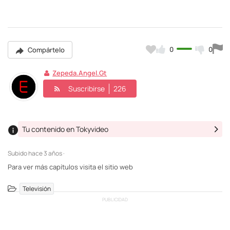
0
0
Compártelo
Zepeda.angel.gt
Suscribirse
226
Tu contenido en Tokyvideo
Subido
hace 3 años ·
Para ver más capítulos visita el sitio web
Televisión
PUBLICIDAD