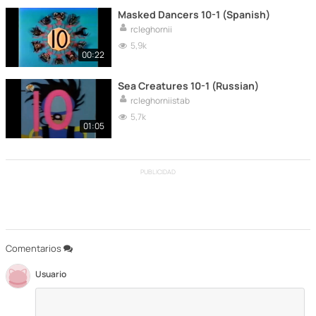
Masked Dancers 10-1 (Spanish)
rcleghornii
5,9k
00:22
Sea Creatures 10-1 (Russian)
rcleghorniistab
5,7k
01:05
PUBLICIDAD
Comentarios
Usuario