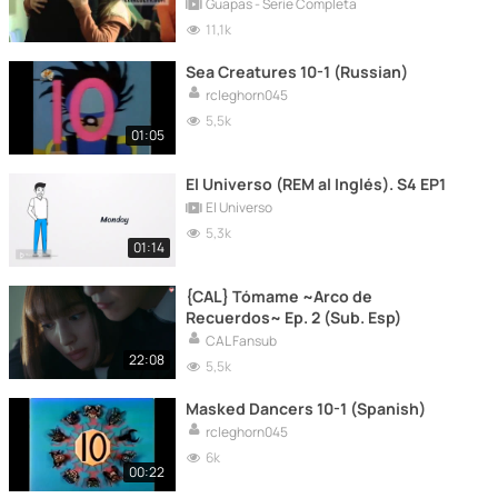
Guapas - Serie Completa
11,1k
Sea Creatures 10-1 (Russian)
rcleghorn045
5,5k
01:05
El Universo (REM al Inglés). S4 EP1
El Universo
5,3k
01:14
{CAL} Tómame ~Arco de
Recuerdos~ Ep. 2 (Sub. Esp)
CAL Fansub
22:08
5,5k
Masked Dancers 10-1 (Spanish)
rcleghorn045
6k
00:22