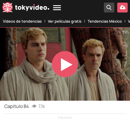
Vídeos de tendencias
Ver películas gratis
Tendencias México
V
Play
Video
Capítulo 84
7,1k
PUBLICIDAD