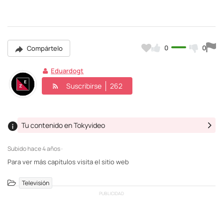
0
0
Compártelo
Eduardogt
Suscribirse
262
Tu contenido en Tokyvideo
Subido
hace 4 años ·
Para ver más capítulos visita el sitio web
Televisión
PUBLICIDAD