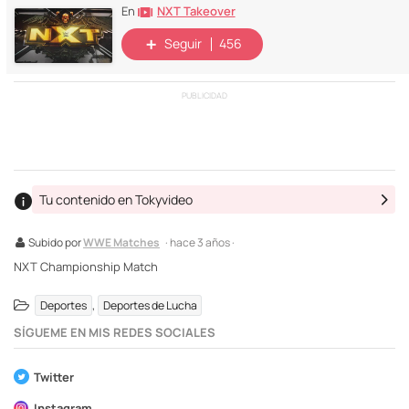
NXT Takeover
En
Seguir
456
PUBLICIDAD
Tu contenido en Tokyvideo
Subido por
WWE Matches
· hace 3 años ·
NXT Championship Match
,
Deportes
Deportes de Lucha
SÍGUEME EN MIS REDES SOCIALES
Twitter
Instagram