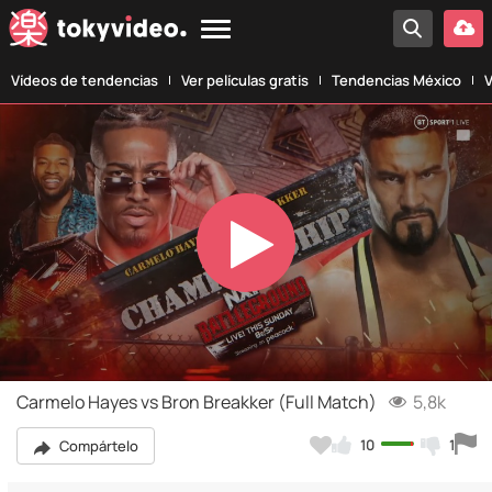
Vídeos de tendencias
Ver películas gratis
Tendencias México
V
Play
Video
Carmelo Hayes vs Bron Breakker (Full Match)
5,8k
10
1
Compártelo