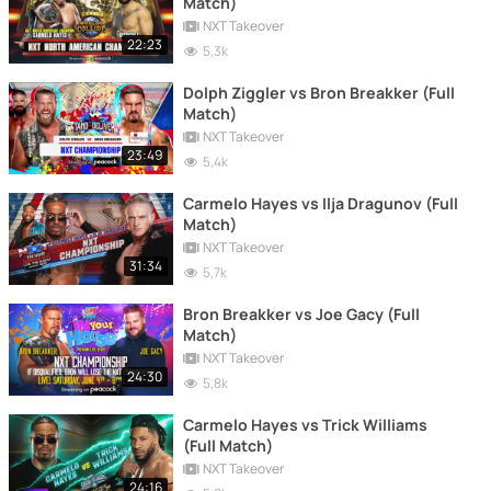
Match)
NXT Takeover
22:23
5,3k
Dolph Ziggler vs Bron Breakker (Full
Match)
NXT Takeover
23:49
5,4k
Carmelo Hayes vs Ilja Dragunov (Full
Match)
NXT Takeover
31:34
5,7k
Bron Breakker vs Joe Gacy (Full
Match)
NXT Takeover
24:30
5,8k
Carmelo Hayes vs Trick Williams
(Full Match)
NXT Takeover
24:16