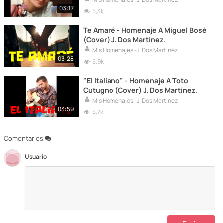
03:17
5,3k
Te Amaré - Homenaje A Miguel Bosé
(Cover) J. Dos Martínez.
Mis Homenajes -J. Dos Martínez
03:28
5,9k
"El Italiano" - Homenaje A Toto
Cutugno (Cover) J. Dos Martínez.
Mis Homenajes -J. Dos Martínez
03:59
5,7k
Comentarios
Usuario