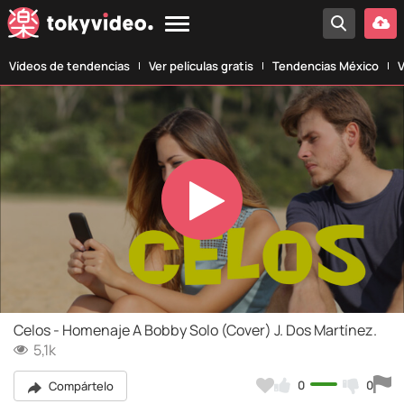
Vídeos de tendencias
Ver películas gratis
Tendencias México
V
Play
Video
Celos - Homenaje A Bobby Solo (Cover) J. Dos Martínez.
5,1k
0
0
Compártelo