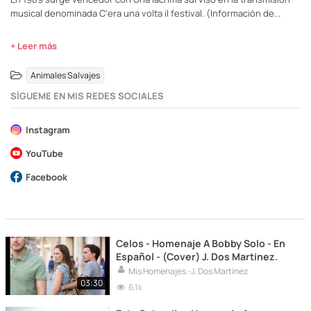
musical denominada C'era una volta il festival. (Información de...
+ Leer más
Animales Salvajes
SÍGUEME EN MIS REDES SOCIALES
Instagram
YouTube
Facebook
Celos - Homenaje A Bobby Solo - En
Español - (Cover) J. Dos Martínez.
Mis Homenajes -J. Dos Martínez
03:30
6,1k