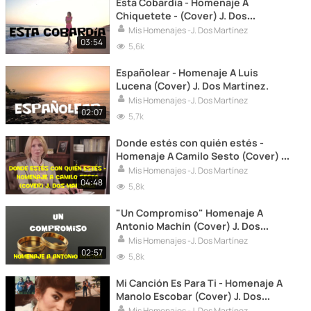
Esta Cobardía - Homenaje A
Chiquetete - (Cover) J. Dos
Martínez.
Mis Homenajes -J. Dos Martínez
03:54
5,6k
Españolear - Homenaje A Luis
Lucena (Cover) J. Dos Martínez.
Mis Homenajes -J. Dos Martínez
02:07
5,7k
Donde estés con quién estés -
Homenaje A Camilo Sesto (Cover) J.
Dos Martínez.
Mis Homenajes -J. Dos Martínez
04:48
5,8k
"Un Compromiso" Homenaje A
Antonio Machín (Cover) J. Dos
Martínez.
Mis Homenajes -J. Dos Martínez
02:57
5,8k
Mi Canción Es Para Ti - Homenaje A
Manolo Escobar (Cover) J. Dos
Martínez.
Mis Homenajes -J. Dos Martínez