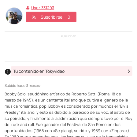
User-331293
Suscribirse
0
PUBLICIDAD
Tu contenido en Tokyvideo
Subido
hace 3 meses ·
Bobby Solo, seudónimo artístico de Roberto Satti (Roma, 18 de
marzo de 1945), es un cantante italiano que cultiva el género de la
música romántica, pop. Bobby es considerado por muchos el "Elvis
Presley" italiano, y esto es debido al parecido de su voz, al estilo de
su peinado, y finalmente a la admiración que siempre tuvo por el Rey
del rock and roll. Fue ganador del Festival de San Remo en dos
oportunidades (1965 con «Se piangi, se ridi» y 1969 con «Zingara»).
En 1989 surge vencedor con Una lacrima sul viso en la transmisión