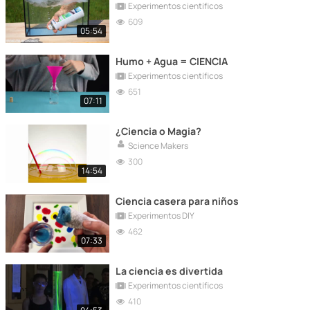
Experimentos científicos
609
05:54
Humo + Agua = CIENCIA
Experimentos científicos
651
07:11
¿Ciencia o Magia?
Science Makers
300
14:54
Ciencia casera para niños
Experimentos DIY
462
07:33
La ciencia es divertida
Experimentos científicos
410