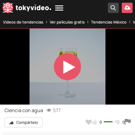
Vídeos de tendencias
Ver películas gratis
Tendencias México
V
Play
Video
Ciencia con agua
577
0
0
Compártelo