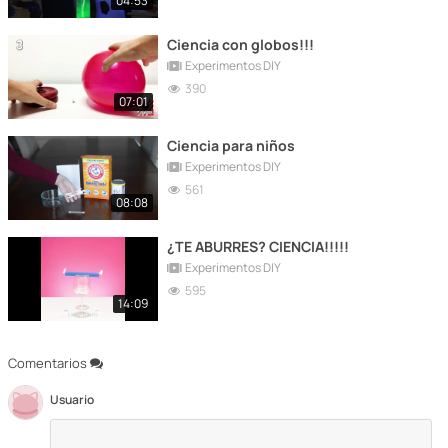
04:53
Ciencia con globos!!!
Experimentos DIY
390
07:01
Ciencia para niños
Experimentos DIY
561
08:08
¿TE ABURRES? CIENCIA!!!!!
Experimentos DIY
595
14:09
Comentarios
Usuario