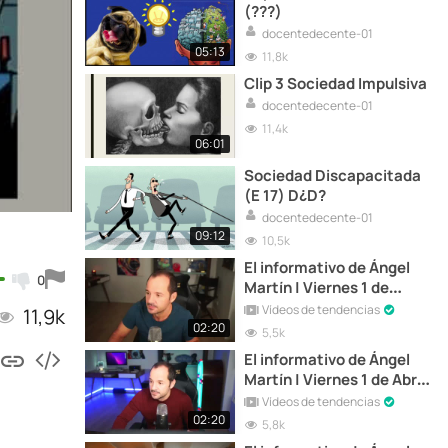
(???)
docentedecente-01
05:13
11,8k
Clip 3 Sociedad Impulsiva
docentedecente-01
11,4k
06:01
Sociedad Discapacitada
(E 17) D¿D?
docentedecente-01
09:12
10,5k
El informativo de Ángel
0
Martín | Viernes 1 de
Octubre de 2021
Vídeos de tendencias
11,9k
02:20
5,5k
El informativo de Ángel
Martín | Viernes 1 de Abril
de 2022
Vídeos de tendencias
02:20
5,8k