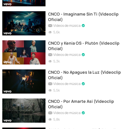
CNCO - Imagíname Sin Ti (Videoclip
Oficial)
Vídeos de música
5,6k
CNCO y Kenia OS - Plutón (Videoclip
Oficial)
Vídeos de música
5,3k
CNCO - No Apagues la Luz (Videoclip
Oficial)
Vídeos de música
5,5k
CNCO - Por Amarte Así (Videoclip
Oficial)
Vídeos de música
5,8k