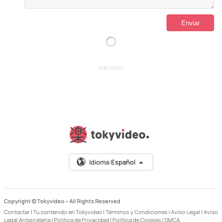
PUBLICIDAD
Idioma:
Español
Copyright © Tokyvideo –
All Rights Reserved
Contactar
|
Tu contenido en Tokyvideo
|
Términos y Condiciones
|
Aviso Legal
|
Aviso
Legal Antipiratería
|
Política de Privacidad
|
Política de Cookies
|
DMCA