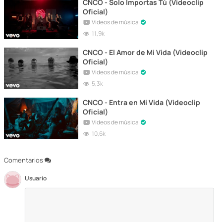
CNCO - Solo Importas Tú (Videoclip
Oficial)
Vídeos de música
11,9k
CNCO - El Amor de Mi Vida (Videoclip
Oficial)
Vídeos de música
5,3k
CNCO - Entra en Mi Vida (Videoclip
Oficial)
Vídeos de música
10,6k
Comentarios
Usuario