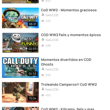
600
CoD WW2 - Momentos graciosos
Fails COD
420
06:21
COD WW2 Fails y momentos épicos
Fails COD
498
02:59
Momentos divertidos en COD
Ghosts
Fails COD
04:53
300
Troleando Camperos!! CoD WW2
Fails COD
455
10:04
CoD WW2 - Killcams, fails y mas