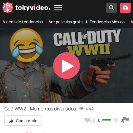
Vídeos de tendencias
Ver películas gratis
Tendencias México
V
Play
Video
CoD WW2 - Momentos divertidos
444
0
0
Compártelo