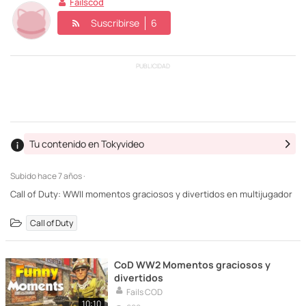
Failscod
Suscribirse
6
PUBLICIDAD
Tu contenido en Tokyvideo
Subido
hace 7 años ·
Call of Duty: WWII momentos graciosos y divertidos en multijugador
Call of Duty
CoD WW2 Momentos graciosos y
divertidos
Fails COD
10:10