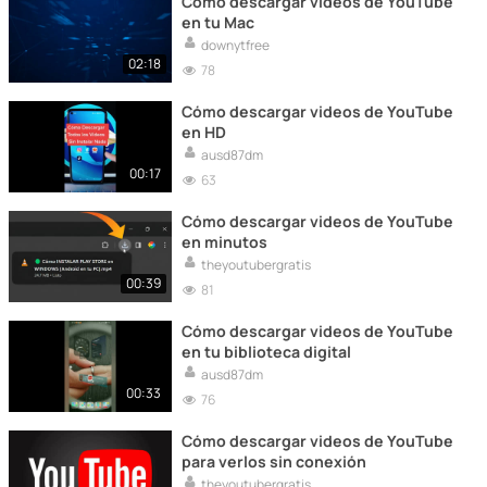
Cómo descargar videos de YouTube
en tu Mac
downytfree
02:18
78
Cómo descargar videos de YouTube
en HD
ausd87dm
00:17
63
Cómo descargar videos de YouTube
en minutos
theyoutubergratis
00:39
81
Cómo descargar videos de YouTube
en tu biblioteca digital
ausd87dm
00:33
76
Cómo descargar videos de YouTube
para verlos sin conexión
theyoutubergratis