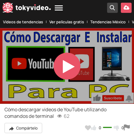
Vídeos de tendencias
Ver películas gratis
Tendencias México
V
Play
Video
Cómo descargar videos de YouTube utilizando
comandos de terminal
62
0
0
Compártelo