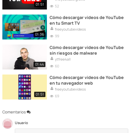
01:51
52
Cómo descargar videos de YouTube
en tu Smart TV
freeyoutubevideos
01:36
99
Cómo descargar videos de YouTube
sin riesgos de malware
ytfree4all
01:44
60
Cómo descargar videos de YouTube
en tu navegador web
freeyoutubevideos
01:51
69
Comentarios
Usuario