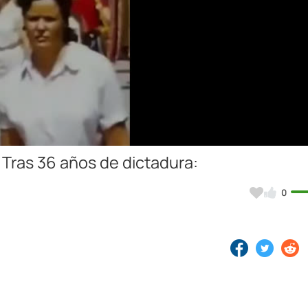
Video
 Tras 36 años de dictadura:
0