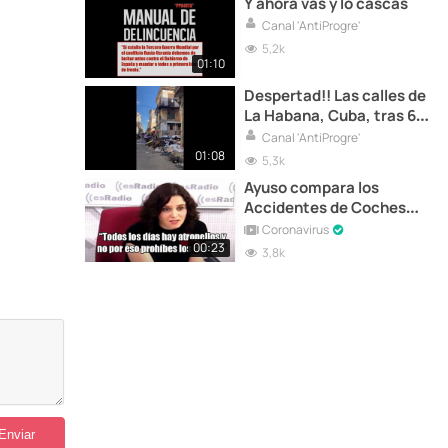
Y ahora vas y lo cascas
Canal 'AntiProgre'
5,2k
01:10
Despertad!! Las calles de
La Habana, Cuba, tras 65
años de tiranía
Canal 'AntiProgre'
comunista. Dentro de 10
01:08
5,3k
años España será algo
Ayuso compara los
parecido
Accidentes de Coches
con el Coronavirus
Coronavirus
00:23
3,8k