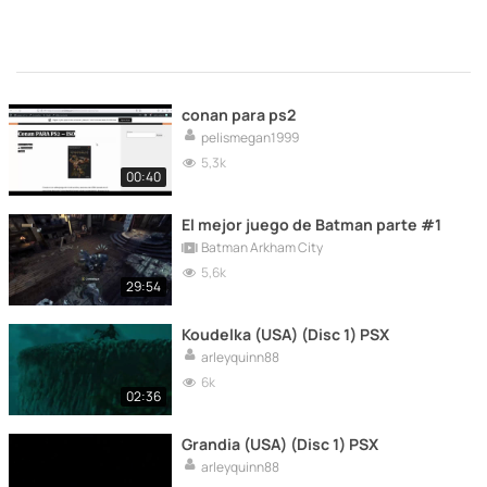
conan para ps2
pelismegan1999
5,3k
00:40
El mejor juego de Batman parte #1
Batman Arkham City
5,6k
29:54
Koudelka (USA) (Disc 1) PSX
arleyquinn88
6k
02:36
Grandia (USA) (Disc 1) PSX
arleyquinn88