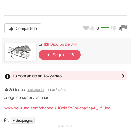
0
0
Compártelo
Dibujos De J.M.
En
Seguir
18
Tu contenido en Tokyvideo
Subido por
rextotario
· hace 3 años ·
Juego de supervivencias
www.youtube.com/channel/UCxisZY8h6dap2bpA_Lf-Uhg
Videojuegos
PUBLICIDAD