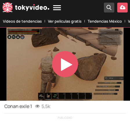
Vídeos de tendencias
Ver películas gratis
Tendencias México
V
Play
Video
Conan exile 1
5,5k
PUBLICIDAD