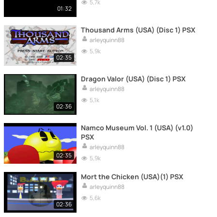
5,7k
01:32
Thousand Arms (USA) (Disc 1) PSX
arleyquinn88
5,9k
02:35
Dragon Valor (USA) (Disc 1) PSX
arleyquinn88
5,1k
02:36
Namco Museum Vol. 1 (USA) (v1.0)
PSX
arleyquinn88
02:35
5,9k
Mort the Chicken (USA)(1) PSX
arleyquinn88
5,6k
02:36