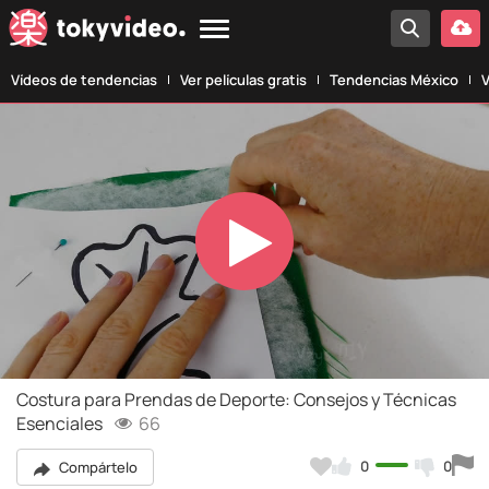
Vídeos de tendencias
Ver películas gratis
Tendencias México
V
Play
Video
Costura para Prendas de Deporte: Consejos y Técnicas
Esenciales
66
0
0
Compártelo