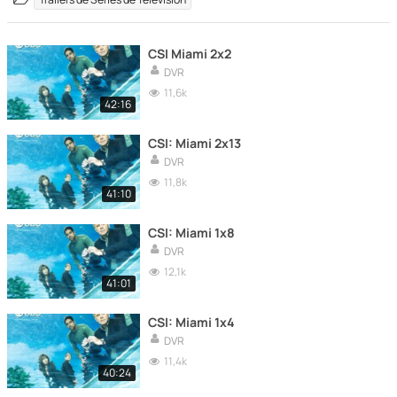
CSI Miami 2x2
DVR
11,6k
42:16
CSI: Miami 2x13
DVR
11,8k
41:10
CSI: Miami 1x8
DVR
12,1k
41:01
CSI: Miami 1x4
DVR
11,4k
40:24