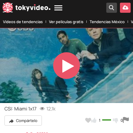
Vídeos de tendencias
Ver películas gratis
Tendencias México
V
Play
Video
CSI: Miami 1x17
12,1k
1
0
Compártelo