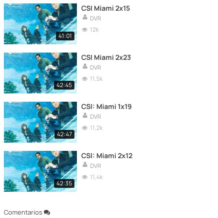
CSI Miami 2x15
DVR
12k
41:01
CSI Miami 2x23
DVR
11,5k
42:45
CSI: Miami 1x19
DVR
11,2k
42:47
CSI: Miami 2x12
DVR
11,4k
42:35
Comentarios