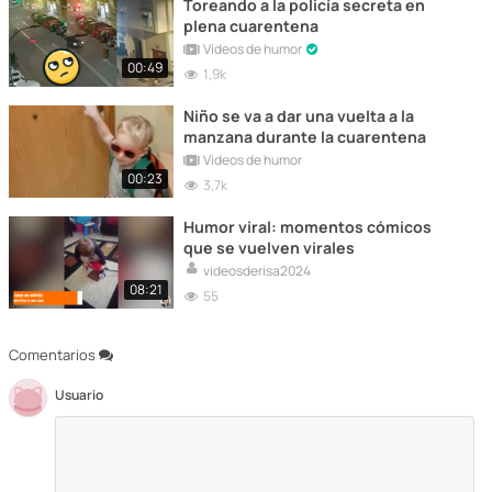
Toreando a la policía secreta en
plena cuarentena
Vídeos de humor
00:49
1,9k
Niño se va a dar una vuelta a la
manzana durante la cuarentena
Vídeos de humor
00:23
3,7k
Humor viral: momentos cómicos
que se vuelven virales
videosderisa2024
08:21
55
Comentarios
Usuario