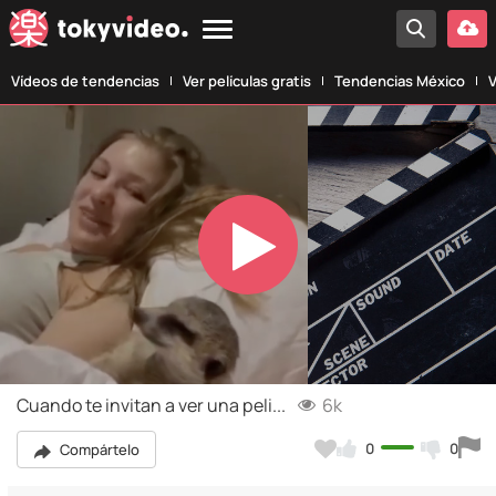
Vídeos de tendencias
Ver películas gratis
Tendencias México
V
Play
Video
Cuando te invitan a ver una peli...
6k
0
0
Compártelo