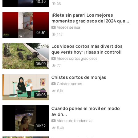
10:30
58
¡Ríete sin parar! Los mejores
momentos graciosos del 2024 que
debes ver
Vídeos de risa
03:51
147
Los videos cortos más divertidos
que verás hoy: ¡risas sin control!
Vídeos cortos graciosos
06:00
77
Chistes cortos de monjas
Chistes cortos
6,1k
06:06
Cuando pones el móvil en modo
avión...
Vídeos de tendencias
00:32
5,4k