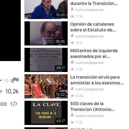
durante la Transición
española
turincondepensar
15:20
11,9k
Opinión de catalanes
sobre el Estatuto de
Autonomía durante la
turincondepensar
Transición española
08:05
10,1k
Militantes de izquierda
asesinados por el
terrorismo de derechas
turincondepensar
durante la Transición
09:17
11,9k
española
La transición sirvió para
0
amnistiar a los asesinos
franquista e imponer el
turincondepensar
10,2k
olvido de sus crímenes a
15:22
10,3k
los españoles
500 claves de la
Transicion (Antonio
García Trevijano,...)
tusdocumentales
42:17
11,3k