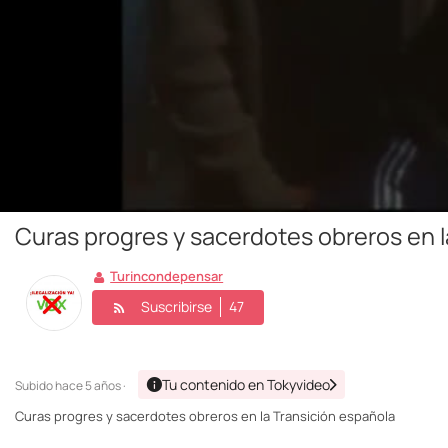
Curas progres y sacerdotes obreros en l
Turincondepensar
Suscribirse
47
Tu contenido en Tokyvideo
Subido
hace 5 años ·
Curas progres y sacerdotes obreros en la Transición española