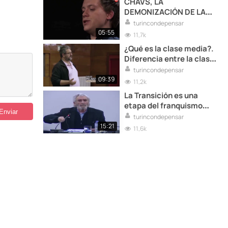
CHAVS, LA
DEMONIZACIÓN DE LA
CLASE OBRERA (Owen
turincondepensar
Jones)
05:55
11,7k
¿Qué es la clase media?.
Diferencia entre la clase
obrera y la clase media
turincondepensar
09:39
11,2k
La Transición es una
etapa del franquismo
(Jose Luis Garcia Rua)
turincondepensar
15:21
11,6k