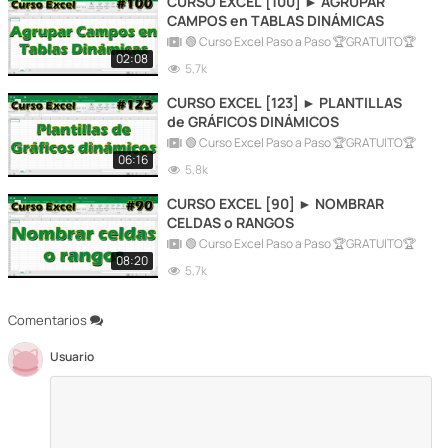
CURSO EXCEL [100] ► AGRUPAR
CAMPOS en TABLAS DINÁMICAS
🟢 Curso Excel Paso a Paso 🏆GRATUITO🏆
02:08
5,7k
CURSO EXCEL [123] ► PLANTILLAS
de GRÁFICOS DINÁMICOS
🟢 Curso Excel Paso a Paso 🏆GRATUITO🏆
06:16
5,8k
CURSO EXCEL [90] ► NOMBRAR
CELDAS o RANGOS
🟢 Curso Excel Paso a Paso 🏆GRATUITO🏆
08:20
5,7k
Comentarios
Usuario