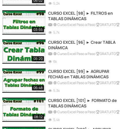
06:02
5,2k
CURSO EXCEL [98] ► FILTROS en
TABLAS DINÁMICAS
🟢 Curso Excel Paso a Paso 🏆GRATUITO🏆
03:55
5,7k
CURSO EXCEL [96] ► Crear TABLA
DINÁMICA
🟢 Curso Excel Paso a Paso 🏆GRATUITO🏆
05:20
6k
CURSO EXCEL [99] ► AGRUPAR
FECHAS en TABLAS DINÁMICAS
🟢 Curso Excel Paso a Paso 🏆GRATUITO🏆
06:48
5,3k
CURSO EXCEL [101] ► FORMATO de
TABLAS DINÁMICAS
🟢 Curso Excel Paso a Paso 🏆GRATUITO🏆
08:12
5,4k