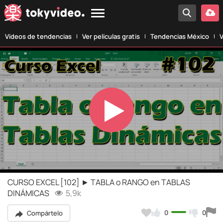
Vídeos de tendencias
Ver películas gratis
Tendencias México
V
Play
Video
CURSO EXCEL [102] ► TABLA o RANGO en TABLAS
DINÁMICAS
5,9k
0
0
Compártelo