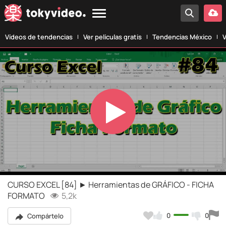
Vídeos de tendencias
Ver películas gratis
Tendencias México
V
Play
Video
CURSO EXCEL [84] ► Herramientas de GRÁFICO - FICHA
FORMATO
5,2k
0
0
Compártelo