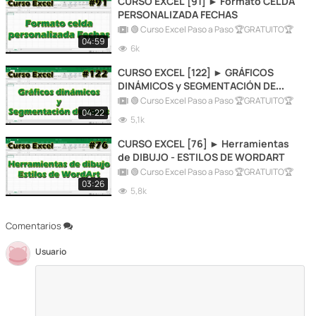
CURSO EXCEL [91] ► Formato CELDA
PERSONALIZADA FECHAS
🟢 Curso Excel Paso a Paso 🏆GRATUITO🏆
04:59
6k
CURSO EXCEL [122] ► GRÁFICOS
DINÁMICOS y SEGMENTACIÓN DE
DATOS
🟢 Curso Excel Paso a Paso 🏆GRATUITO🏆
04:22
5,1k
CURSO EXCEL [76] ► Herramientas
de DIBUJO - ESTILOS DE WORDART
🟢 Curso Excel Paso a Paso 🏆GRATUITO🏆
03:26
5,8k
Comentarios
Usuario