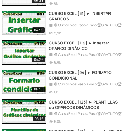
05:38
6k
CURSO EXCEL [81] ► INSERTAR
GRÁFICOS
🟢 Curso Excel Paso a Paso 🏆GRATUITO🏆
04:59
5,9k
CURSO EXCEL [119] ► Insertar
GRÁFICO DINÁMICO
🟢 Curso Excel Paso a Paso 🏆GRATUITO🏆
04:26
5,6k
CURSO EXCEL [94] ► FORMATO
CONDICIONAL
🟢 Curso Excel Paso a Paso 🏆GRATUITO🏆
06:25
6k
CURSO EXCEL [123] ► PLANTILLAS
de GRÁFICOS DINÁMICOS
🟢 Curso Excel Paso a Paso 🏆GRATUITO🏆
06:16
5,8k