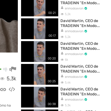
TRADEINN "En Modo
Avión" | "Cómo facturar
enmodoavion
500 millones"
00:21
5,2k
David Martín, CEO de
TRADEINN "En Modo
Avión" | "El secreto
enmodoavion
millonario de Tradeinn"
00:17
5,2k
David Martín, CEO de
TRADEINN "En Modo
Avión" | "Somos el Nº1 en
enmodoavion
Europa"
00:20
6k
David Martín, CEO de
0
TRADEINN "En Modo
Avión" | "El mayor error de
enmodoavion
5,3k
David Martín"
00:25
5,4k
David Martín, CEO de
TRADEINN "En Modo
Avión" | "No lo hagas por
enmodoavion
dinero"
00:38
5,3k
cómo ha