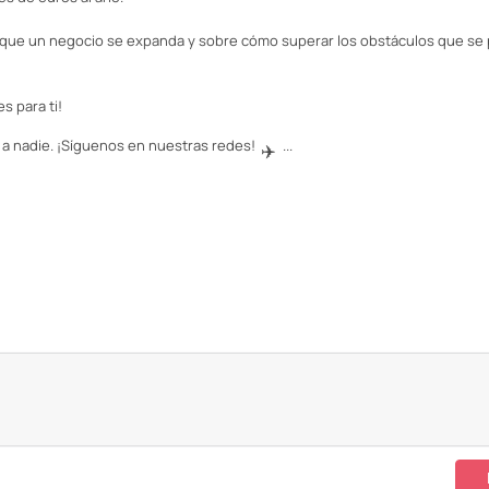
r que un negocio se expanda y sobre cómo superar los obstáculos que se
 para ti!
 a nadie. ¡Síguenos en nuestras redes!
...
✈️