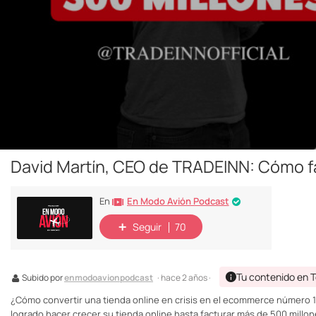
David Martín, CEO de TRADEINN: Cómo fa
En Modo Avión Podcast
En
Seguir
70
Tu contenido en 
Subido por
enmodoavionpodcast
· hace 2 años ·
¿Cómo convertir una tienda online en crisis en el ecommerce número 1
logrado hacer crecer su tienda online hasta facturar más de 500 millon