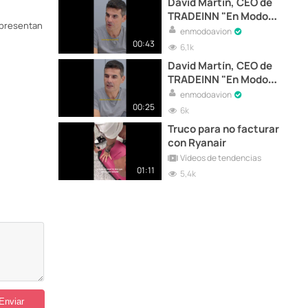
David Martín, CEO de
TRADEINN "En Modo
 presentan
Avión" | "Estuve en coma
enmodoavion
un mes y medio"
00:43
6,1k
David Martín, CEO de
TRADEINN "En Modo
Avión" | "He tomado
enmodoavion
decisiones empresariales
00:25
6k
pedaleando"
Truco para no facturar
con Ryanair
Vídeos de tendencias
01:11
5,4k