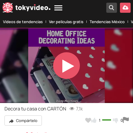
Vídeos de tendencias
Ver películas gratis
Tendencias México
V
Play
Video
Decora tu casa con CARTÓN
7,1k
1
0
Compártelo