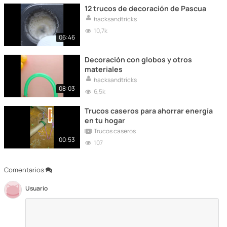
12 trucos de decoración de Pascua
hacksandtricks
10,7k
06:46
Decoración con globos y otros
materiales
hacksandtricks
08:03
6,5k
Trucos caseros para ahorrar energía
en tu hogar
Trucos caseros
00:53
107
Comentarios
Usuario