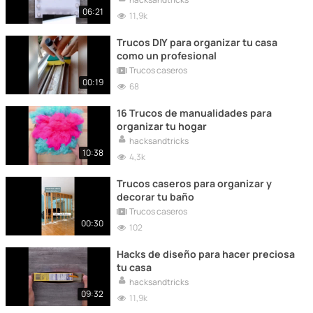
06:21
11,9k
Trucos DIY para organizar tu casa
como un profesional
Trucos caseros
00:19
68
16 Trucos de manualidades para
organizar tu hogar
hacksandtricks
10:38
4,3k
Trucos caseros para organizar y
decorar tu baño
Trucos caseros
00:30
102
Hacks de diseño para hacer preciosa
tu casa
hacksandtricks
09:32
11,9k