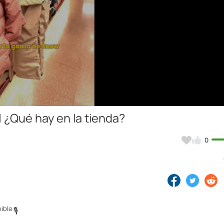
Video
 ¿Qué hay en la tienda?
0
ible
🎙️