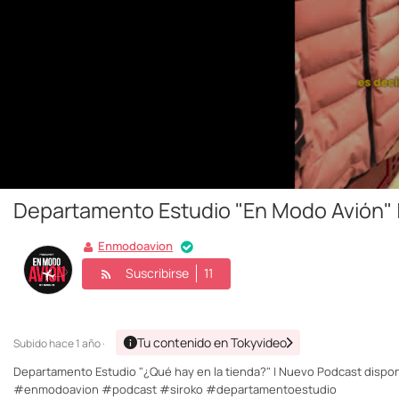
Departamento Estudio "En Modo Avión" |
Enmodoavion
Suscribirse
11
Tu contenido en Tokyvideo
Subido
hace 1 año ·
Departamento Estudio "¿Qué hay en la tienda?" | Nuevo Podcast dispon
#enmodoavion #podcast #siroko #departamentoestudio