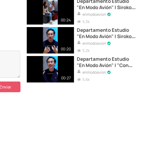
Departamento Estudio
"En Modo Avión" | Siroko
Piii
enmodoavion
00:24
5,3k
Departamento Estudio
"En Modo Avión" | Siroko
aterriza en Madrid
enmodoavion
00:20
5,2k
Departamento Estudio
"En Modo Avión" | "Con
Siroko Store, me explotó
enmodoavion
la cabeza"
00:27
5,6k