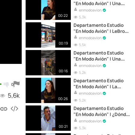
"En Modo Avión" | Una
tienda para algo que no
enmodoavion
existe
00:22
5,3k
Departamento Estudio
"En Modo Avión" | LeBron
James en la tienda
enmodoavion
00:19
5,5k
Departamento Estudio
"En Modo Avión" | Una
tienda inspirada en el
enmodoavion
cine
00:16
5,2k
Departamento Estudio
0
"En Modo Avión" | La
tienda fisica es la parte
enmodoavion
5,6k
humana
00:26
5,2k
Departamento Estudio
"En Modo Avión" | ¿Dónde
estará la próxima tienda?
enmodoavion
00:21
5,3k