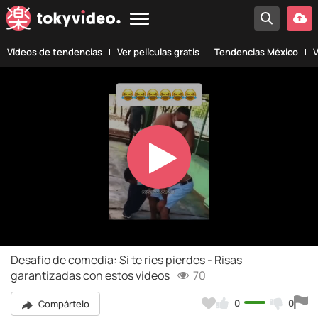
Vídeos de tendencias
Ver películas gratis
Tendencias México
V
Play
Video
Desafío de comedia: Si te ries pierdes - Risas
garantizadas con estos videos
70
0
0
Compártelo