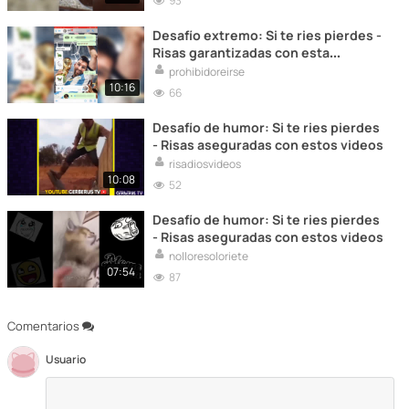
93
Desafío extremo: Si te ries pierdes -
Risas garantizadas con esta
colección
prohibidoreirse
10:16
66
Desafío de humor: Si te ries pierdes
- Risas aseguradas con estos videos
risadiosvideos
10:08
52
Desafío de humor: Si te ries pierdes
- Risas aseguradas con estos videos
nolloresoloriete
07:54
87
Comentarios
Usuario