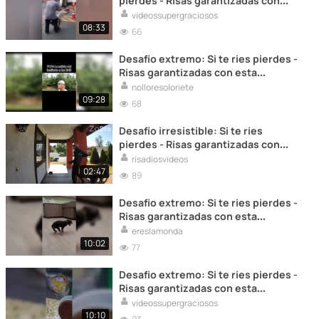
pierdes - Risas garantizadas con
estos videos
videossupergraciosos
08:33
66
Desafío extremo: Si te ries pierdes -
Risas garantizadas con esta
colección
nolloresoloriete
09:28
68
Desafío irresistible: Si te ries
pierdes - Risas garantizadas con
esta selección
risadiosvideos
02:47
89
Desafío extremo: Si te ries pierdes -
Risas garantizadas con esta
colección
ereslamonda
10:02
77
Desafío extremo: Si te ries pierdes -
Risas garantizadas con esta
colección
videossupergraciosos
10:10