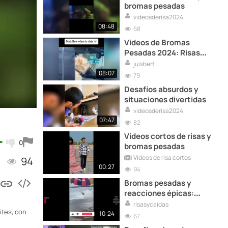
bromas pesadas
videosderisa2024
08:48
68
Videos de Bromas
Pesadas 2024: Risas
Pesadas
juisbert
08:07
79
Desafíos absurdos y
situaciones divertidas
videosderisa2024
07:47
82
Videos cortos de risas y
0
bromas pesadas
Vídeos de risa cortos
94
00:27
94
Bromas pesadas y
reacciones épicas:
diversión sin fin
risasycaidas
ites, con
10:24
67