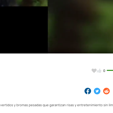
Video
0
ertidos y bromas pesadas que garantizan risas y entretenimiento sin lím