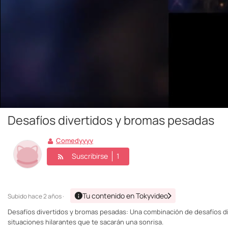
Desafíos divertidos y bromas pesadas
Comedyyyy
Suscribirse
1
Tu contenido en Tokyvideo
Subido
hace 2 años ·
Desafíos divertidos y bromas pesadas: Una combinación de desafíos div
situaciones hilarantes que te sacarán una sonrisa.