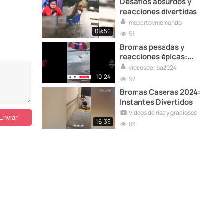
Desafíos absurdos y
reacciones divertidas
mepartoymemondo
09:50
51
Bromas pesadas y
reacciones épicas:
diversión sin fin
videosderisa2024
10:24
97
Bromas Caseras 2024:
Instantes Divertidos
Vídeos de risa y graciosos
16:39
83