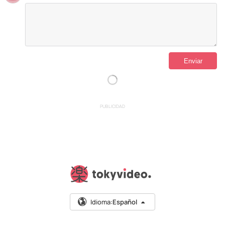
PUBLICIDAD
Idioma:
Español