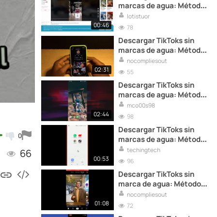
marcas de agua: Método
rápido y fácil
lotistuor
00:46
78
Descargar TikToks sin
marcas de agua: Método
práctico
nocompliesout
02:31
55
Descargar TikToks sin
marcas de agua: Método
avanzado
mco00s98
02:44
98
Descargar TikToks sin
0
marcas de agua: Método
actualizado
techingtech
66
00:53
96
Descargar TikToks sin
marca de agua: Métodos
actualizados
nocompliesout
01:08
72