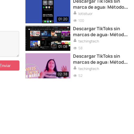
Descargar TikToks sin
marca de agua: Método
efectivo
lotistuor
01:20
100
Descargar TikToks sin
marcas de agua: Método
definitivo
techingtech
01:08
58
Descargar TikToks sin
marcas de agua: Métodos
simples y efectivos
techingtech
02:38
52