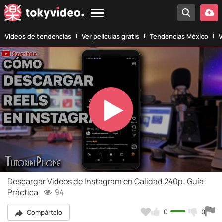
Vídeos de tendencias
Ver películas gratis
Tendencias México
V
Play
Video
Descargar Videos de Instagram en Calidad 240p: Guía
Práctica
94
0
0
Compártelo