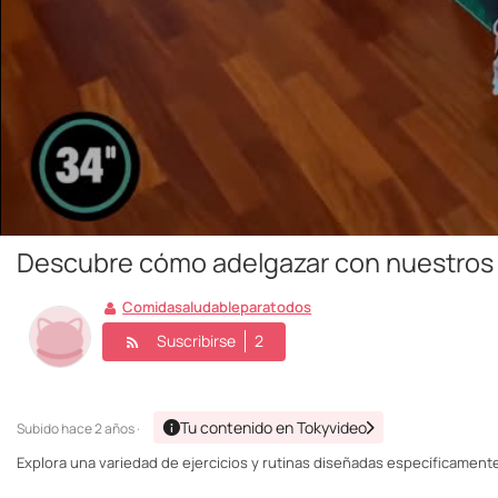
Descubre cómo adelgazar con nuestros v
Comidasaludableparatodos
Suscribirse
2
Tu contenido en Tokyvideo
Subido
hace 2 años ·
Explora una variedad de ejercicios y rutinas diseñadas específicament