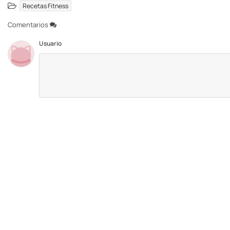
Recetas Fitness
Comentarios
Usuario