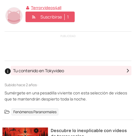
Terrorvideos4all
Suscribirse
1
PUBLICIDAD
Tu contenido en Tokyvideo
Subido
hace 2 años ·
Sumérgete en una pesadilla viviente con esta selección de videos
que te mantendrán despierto toda la noche.
Fenómenos Paranormales
Descubre lo inexplicable con videos