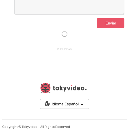
PUBLICIDAD
Idioma:
Español
Copyright © Tokyvideo –
All Rights Reserved