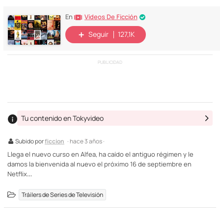
Vídeos De Ficción
En
Seguir
127,1K
PUBLICIDAD
Tu contenido en Tokyvideo
Subido por
ficcion
· hace 3 años ·
Llega el nuevo curso en Alfea, ha caído el antiguo régimen y le
damos la bienvenida al nuevo el próximo 16 de septiembre en
Netflix…
Tráilers de Series de Televisión