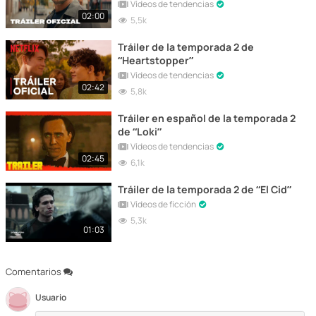
Vídeos de tendencias
02:00
5,5k
Tráiler de la temporada 2 de
“Heartstopper”
Vídeos de tendencias
02:42
5,8k
Tráiler en español de la temporada 2
de “Loki”
Vídeos de tendencias
02:45
6,1k
Tráiler de la temporada 2 de “El Cid”
Vídeos de ficción
5,3k
01:03
Comentarios
Usuario