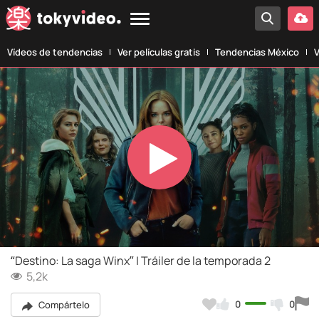
Vídeos de tendencias
Ver películas gratis
Tendencias México
V
Play
Video
“Destino: La saga Winx” | Tráiler de la temporada 2
5,2k
0
0
Compártelo