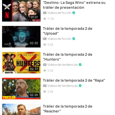
“Destino: La Saga Winx” estrena su
tráiler de presentación
Vídeos de ficción
01:01
11,3k
Tráiler de la temporada 2 de
“Upload”
Vídeos de ficción
02:20
5,6k
Tráiler de la temporada 2 de
“Hunters”
Vídeos de tendencias
02:37
5,5k
Tráiler de la temporada 2 de “Rapa”
Vídeos de tendencias
5,6k
02:26
Tráiler de la temporada 2 de
“Reacher”