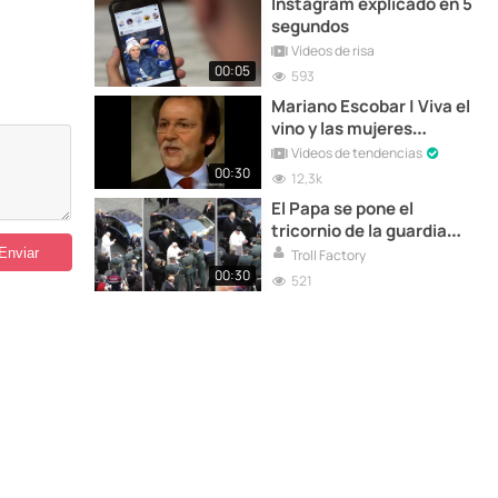
Instagram explicado en 5
segundos
Vídeos de risa
00:05
593
Mariano Escobar | Viva el
vino y las mujeres
(PARODIA)
Vídeos de tendencias
00:30
12,3k
El Papa se pone el
tricornio de la guardia
civil en Roma
Troll Factory
00:30
521