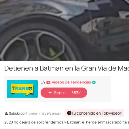
Detienen a Batman en la Gran Vía de Ma
Vídeos De Tendencias
En
Seguir
583K
Tu contenido en Tokyvideo
Subido por
humor
· hace 5 años ·
2020 no dejará de sorprendernos y Batman, el héroe enmascarado ha sido