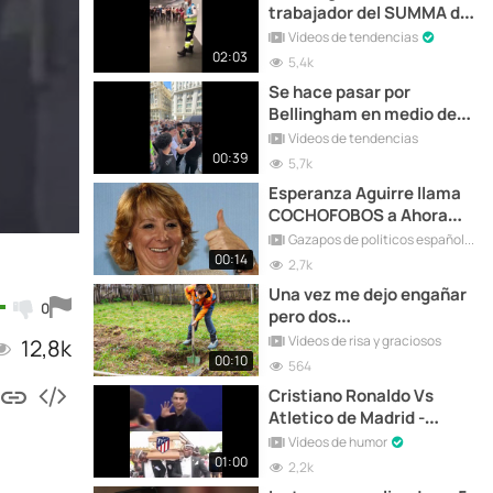
trabajador del SUMMA de
Madrid
Vídeos de tendencias
02:03
5,4k
Se hace pasar por
Bellingham en medio de
Madrid!!!
Vídeos de tendencias
00:39
5,7k
Esperanza Aguirre llama
COCHOFOBOS a Ahora
Madrid
Gazapos de políticos españoles
00:14
2,7k
Una vez me dejo engañar
0
pero dos…
Vídeos de risa y graciosos
12,8k
00:10
564
Cristiano Ronaldo Vs
Atletico de Madrid -
Negros del Ataud
Vídeos de humor
01:00
2,2k