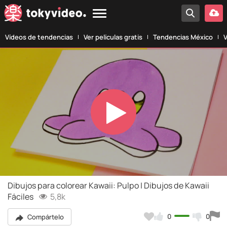
Vídeos de tendencias
Ver películas gratis
Tendencias México
V
Play
Video
Dibujos para colorear Kawaii: Pulpo | Dibujos de Kawaii
Fáciles
5,8k
0
0
Compártelo