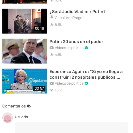
5,9k
¿Será Judío Vladimir Putin?
Canal 'AntiProgre'
5,9k
00:16
Putin: 20 años en el poder
Vídeos de política
4,6k
Esperanza Aguirre: "Si yo no llego a
construir 12 hospitales públicos,
que estoy harta de que digan que
Vídeos de política
son privados, imagínese lo que
00:57
10,9k
hubiese sido esta pandemia"
Comentarios
Usuario