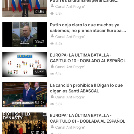
Putin es la última esperanza de
Europa.
Canal 'AntiProgre'
01:54
5,8k
Putin deja claro lo que muchos ya
sabemos; no piensa atacar Europa y
la UE es una estafa.
Canal 'AntiProgre'
00:43
5,4k
EUROPA: LA ÚLTIMA BATALLA -
CAPÍTULO 10 - DOBLADO AL ESPAÑOL
Canal 'AntiProgre'
36:55
6,1k
La canción prohibida II Digan lo que
digan es Santi ABASCAL
Canal 'AntiProgre'
03:37
5,8k
EUROPA: LA ÚLTIMA BATALLA -
CAPÍTULO 01 - DOBLADA AL ESPAÑOL
Canal 'AntiProgre'
01:01:01