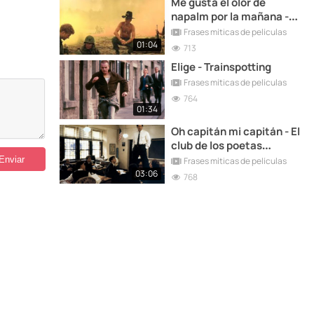
Me gusta el olor de
napalm por la mañana -
Apocalypse Now
Frases míticas de películas
01:04
713
Elige - Trainspotting
Frases míticas de películas
764
01:34
Oh capitán mi capitán - El
club de los poetas
muertos
Frases míticas de películas
03:06
768