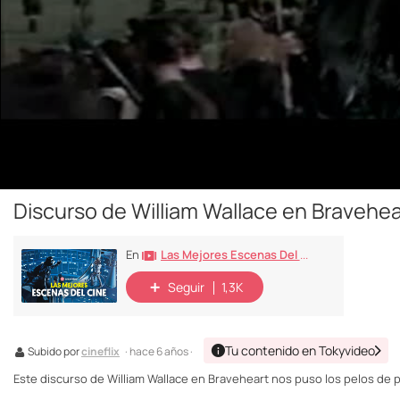
Discurso de William Wallace en Bravehea
Las Mejores Escenas Del Cine
En
Seguir
1,3K
Tu contenido en Tokyvideo
Subido por
cineflix
· hace 6 años ·
Este discurso de William Wallace en Braveheart nos puso los pelos de pu