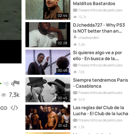
Malditos Bastardos
Frases míticas de películas
02:44
10,7k
DJchedda727 - Why PS3
is NOT better than an
Xbox 360 and Wii (Chad
chadwarden
Warden)
02:28
5,8k
Si quieres algo ve a por
ello - En busca de la
felicidad
Frases míticas de películas
00:46
708
Siempre tendremos París
0
- Casablanca
Frases míticas de películas
7,3k
00:45
549
Las reglas del Club de la
Lucha - El Club de la lucha
Frases míticas de películas
01:42
1,3k