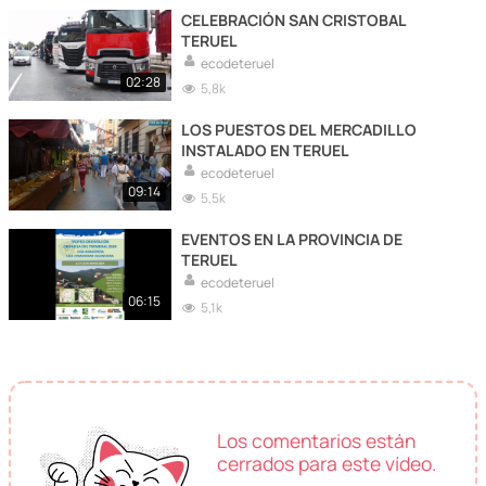
CELEBRACIÓN SAN CRISTOBAL
TERUEL
ecodeteruel
02:28
5,8k
LOS PUESTOS DEL MERCADILLO
INSTALADO EN TERUEL
ecodeteruel
09:14
5,5k
EVENTOS EN LA PROVINCIA DE
TERUEL
ecodeteruel
06:15
5,1k
Los comentarios están
cerrados para este vídeo.