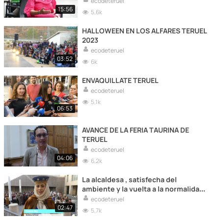
ecodeteruel
15:56
5,6k
HALLOWEEN EN LOS ALFARES TERUEL
2023
ecodeteruel
03:52
6k
ENVAQUILLATE TERUEL
ecodeteruel
5,1k
06:53
AVANCE DE LA FERIA TAURINA DE
TERUEL
ecodeteruel
04:06
6,2k
La alcaldesa , satisfecha del
ambiente y la vuelta a la normalidad
en Las Bodas
ecodeteruel
02:47
5,7k