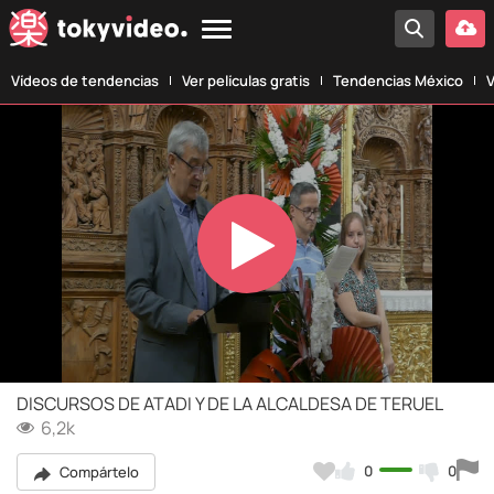
Vídeos de tendencias
Ver películas gratis
Tendencias México
V
Play
Video
DISCURSOS DE ATADI Y DE LA ALCALDESA DE TERUEL
6,2k
0
0
Compártelo