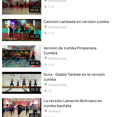
baileszumba
5,5k
03:52
Cancion Lambada en versión zumba
baileszumba
6,7k
03:20
Versión de zumba Pimpenela:
Cumbia
baileszumba
03:16
6,6k
Dura - Daddy Yankee en la versión
zumba
baileszumba
03:31
5k
La versión Lamento Boliviano en
zumba bachata
elbailaor
03:52