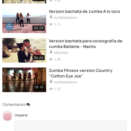
5,4k
Version bachata de zumba A lo loco
zumbalessons
5,7k
03:29
Version bachata para coreografia de
zumba Bailame - Nacho
elbailaor
04:24
4,9k
Zumba Fitness version Country
"Cotton Eye Joe"
zumbalessons
03:10
4,3k
Comentarios
Usuario