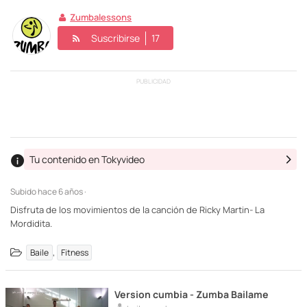
Zumbalessons
Suscribirse
17
PUBLICIDAD
Tu contenido en Tokyvideo
Subido
hace 6 años ·
Disfruta de los movimientos de la canción de Ricky Martin- La
Mordidita.
,
Baile
Fitness
Version cumbia - Zumba Bailame