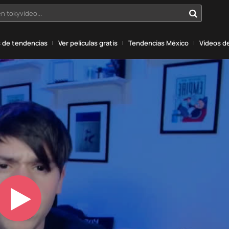
n tokyvideo...
 de tendencias
Ver películas gratis
Tendencias México
Vídeos de
Play