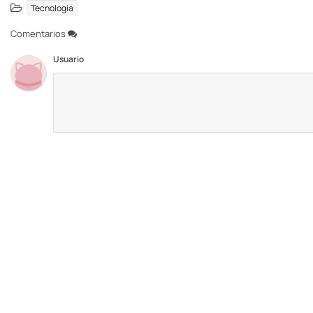
Tecnología
Comentarios
Usuario