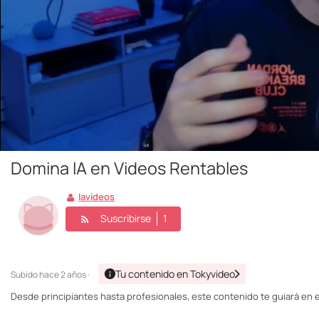
Domina IA en Videos Rentables
Iavideos
Suscribirse
1
Tu contenido en Tokyvideo
Subido
hace 2 años ·
Desde principiantes hasta profesionales, este contenido te guiará en el