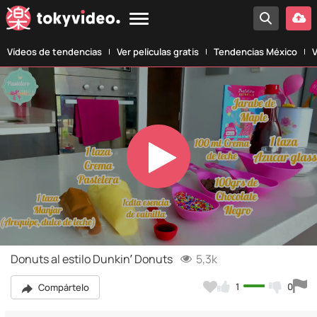
Vídeos de tendencias
Ver películas gratis
Tendencias México
V
Play
Video
Donuts al estilo Dunkin’ Donuts
5,3k
1
0
Compártelo