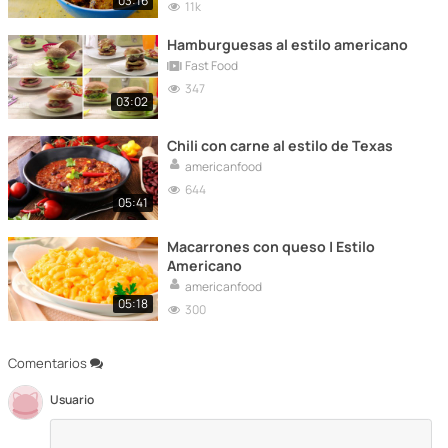
03:16
11k
Hamburguesas al estilo americano
Fast Food
347
03:02
Chili con carne al estilo de Texas
americanfood
644
05:41
Macarrones con queso | Estilo
Americano
americanfood
05:18
300
Comentarios
Usuario