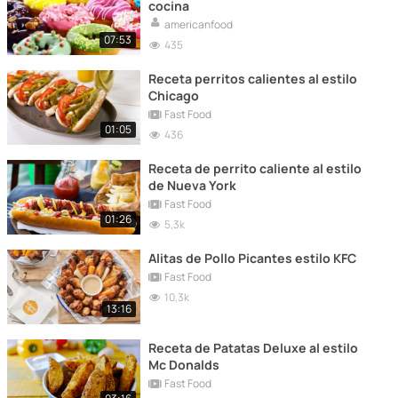
cocina
americanfood
07:53
435
Receta perritos calientes al estilo
Chicago
Fast Food
01:05
436
Receta de perrito caliente al estilo
de Nueva York
Fast Food
01:26
5,3k
Alitas de Pollo Picantes estilo KFC
Fast Food
10,3k
13:16
Receta de Patatas Deluxe al estilo
Mc Donalds
Fast Food