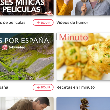
s de películas
Vídeos de humor
SEGUIR
paña
Recetas en 1 minuto
SEGUIR