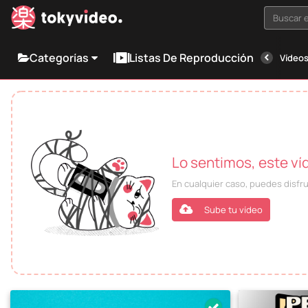
Buscar e
Categorías
Listas De Reproducción
Vídeos
Lo sentimos, este ví
En cualquier caso, puedes disfr
Sube tu vídeo