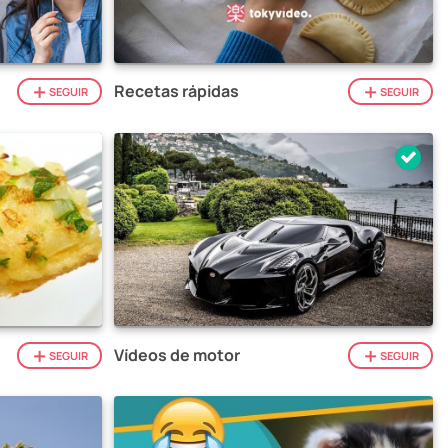
Recetas rápidas
SEGUIR
SEGUIR
Vídeos de motor
SEGUIR
SEGUIR