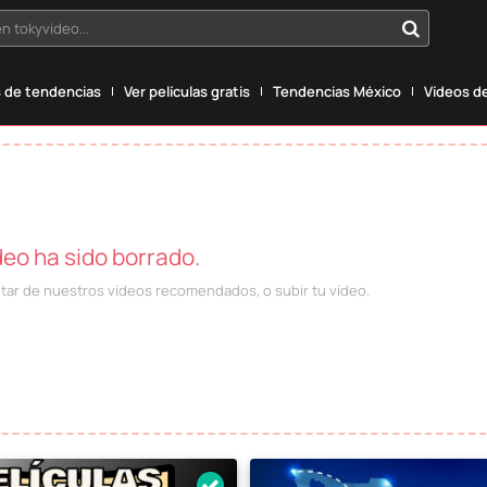
n tokyvideo...
 de tendencias
Ver películas gratis
Tendencias México
Vídeos de
deo ha sido borrado.
utar de nuestros vídeos recomendados, o subir tu vídeo.