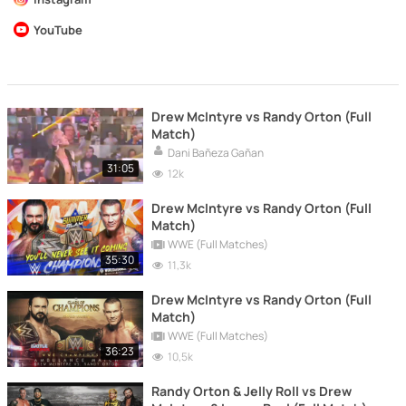
YouTube
Drew McIntyre vs Randy Orton (Full
Match)
Dani Bañeza Gañan
31:05
12k
Drew McIntyre vs Randy Orton (Full
Match)
WWE (Full Matches)
35:30
11,3k
Drew McIntyre vs Randy Orton (Full
Match)
WWE (Full Matches)
36:23
10,5k
Randy Orton & Jelly Roll vs Drew