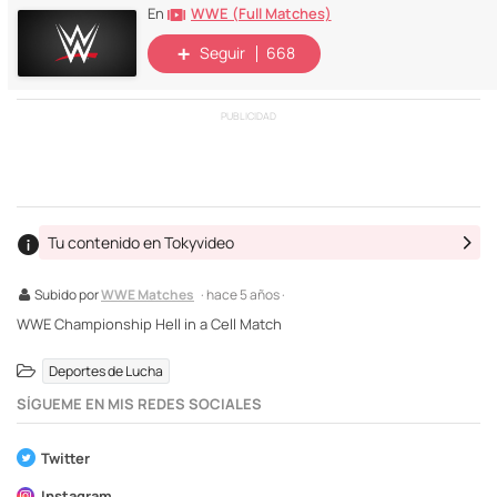
WWE (Full Matches)
En
Seguir
668
PUBLICIDAD
Tu contenido en Tokyvideo
Subido por
WWE Matches
· hace 5 años ·
WWE Championship Hell in a Cell Match
Deportes de Lucha
SÍGUEME EN MIS REDES SOCIALES
Twitter
Instagram