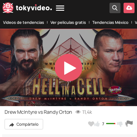
Vídeos de tendencias
Ver películas gratis
Tendencias México
V
Play
Video
Drew McIntyre vs Randy Orton
11,4k
7
1
Compártelo