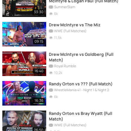
McIntyre & Logan Paul (Full Match)
SummerSlam
33:30
6k
Drew McIntyre vs The Miz
WWE (Full Matches)
11,5k
09:15
Drew McIntyre vs Goldberg (Full
Match)
Royal Rumble
16:40
10,2k
Randy Orton vs ??? (Full Match)
WrestleMania 41 - Night 1 & Night 2
6k
16:36
Randy Orton vs Bray Wyatt (Full
Match)
WWE (Full Matches)
26:50