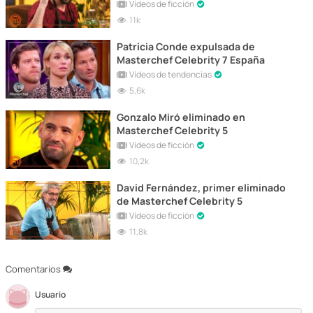
Vídeos de ficción
11k
Patricia Conde expulsada de
Masterchef Celebrity 7 España
Vídeos de tendencias
5,6k
Gonzalo Miró eliminado en
Masterchef Celebrity 5
Vídeos de ficción
10,2k
David Fernández, primer eliminado
de Masterchef Celebrity 5
Vídeos de ficción
11,8k
Comentarios
Usuario