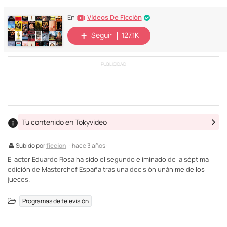
Vídeos De Ficción
En
Seguir
127,1K
PUBLICIDAD
Tu contenido en Tokyvideo
Subido por
ficcion
· hace 3 años ·
El actor Eduardo Rosa ha sido el segundo eliminado de la séptima
edición de Masterchef España tras una decisión unánime de los
jueces.
Programas de televisión