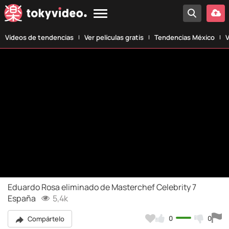
Vídeos de tendencias
Ver películas gratis
Tendencias México
V
Eduardo Rosa eliminado de Masterchef Celebrity 7
España
5,4k
0
0
Compártelo