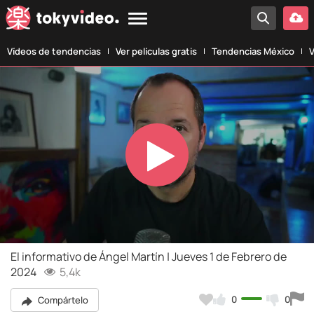
Vídeos de tendencias
Ver películas gratis
Tendencias México
V
Play
Video
El informativo de Ángel Martín | Jueves 1 de Febrero de
2024
5,4k
0
0
Compártelo