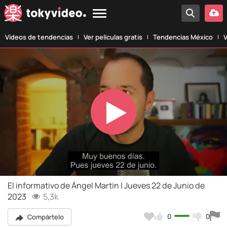
Vídeos de tendencias
Ver películas gratis
Tendencias México
V
Play
Video
El informativo de Ángel Martín | Jueves 22 de Junio de
2023
5,3k
0
0
Compártelo