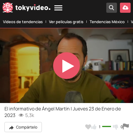
Vídeos de tendencias
Ver películas gratis
Tendencias México
V
Play
Video
El informativo de Ángel Martín | Jueves 23 de Enero de
2023
5,3k
1
0
Compártelo