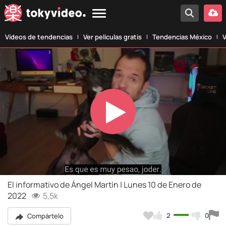
Vídeos de tendencias
Ver películas gratis
Tendencias México
V
Play
Video
El informativo de Ángel Martín | Lunes 10 de Enero de
2022
5,5k
2
0
Compártelo