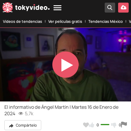
Vídeos de tendencias
Ver películas gratis
Tendencias México
V
Play
Video
El informativo de Ángel Martín | Martes 16 de Enero de
2024
5,7k
0
0
Compártelo